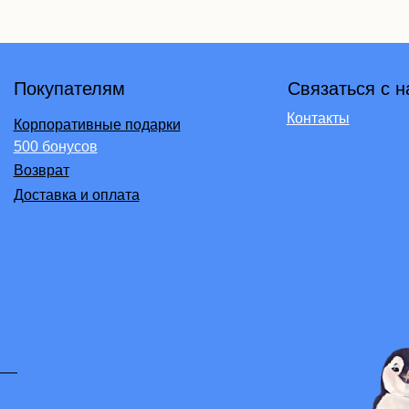
Контакты
оративные подарки
бонусов
рат
авка и оплата