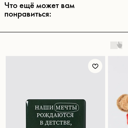
Магазин
Покупателям
Все товары
Корпоративные подарки
Игра «Йогастика»
500 бонусов
Новинки
Возврат
Яндекс. Музыка
Доставка и оплата
Novem FM
Наши соц. сети:
Связаться с нами:
Контакты