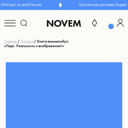
000 руб. по всей России
Бесплатная доставка Яндекс П
Главная
/
Каталог
/ Книга-виммельбух:
«Парк. Реальность и воображение!»