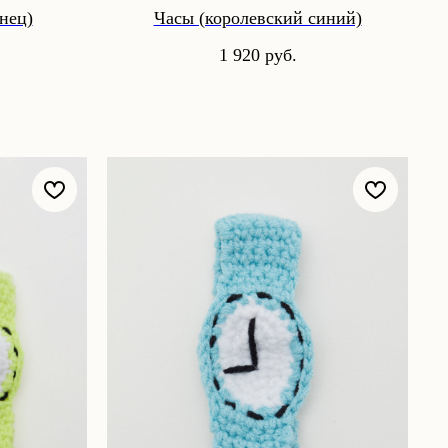
нец)
Часы (королевский синий)
1 920
руб.