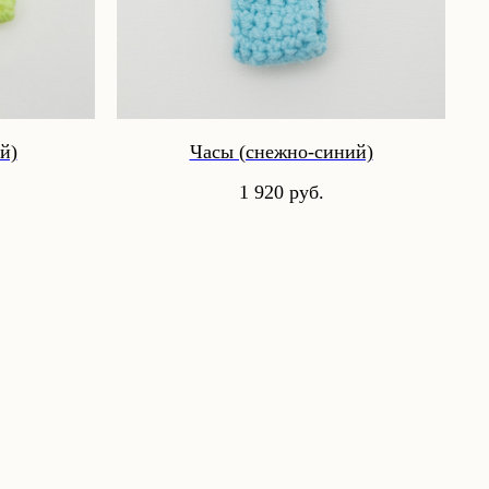
й)
Часы (снежно-синий)
1 920
руб.