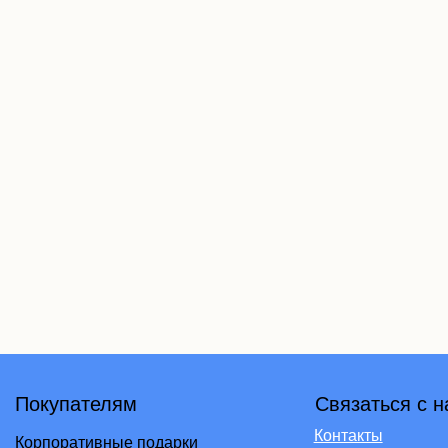
упателям
Связаться с нами:
Контакты
оративные подарки
бонусов
рат
авка и оплата