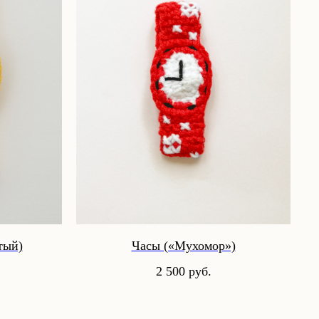
тый)
Часы («Мухомор»)
2 500
руб.