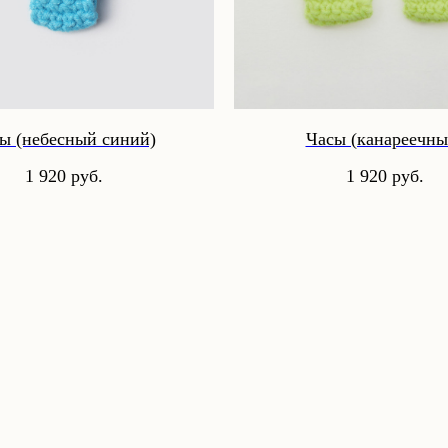
ы (небесный синий)
Часы (канареечны
1 920
руб.
1 920
руб.