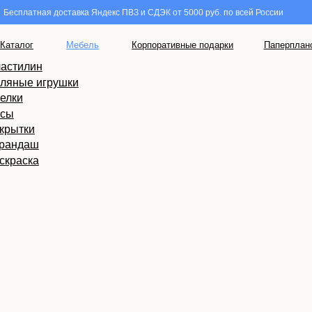
ная доставка Яндекс ПВЗ и СДЭК от 5000 руб. по всей России
ры
а
Мебель
Корпоративные подарки
Паперпланс
ух
н
игрушки
ш
а