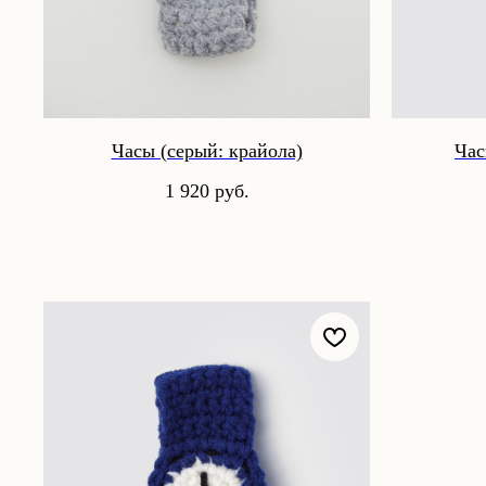
Часы (серый: крайола)
Час
1 920
руб.