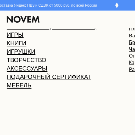
ндекс ПВЗ и СДЭК от 5000 руб. по всей России
Бесплат
Все това
НОВИНКИ
Йогастик
СКИДКИ
Каталог
Виммельб
ПАПЕРПЛАНC (PAPERPLANES)
Пластили
ИГРЫ
Валяные 
КНИГИ
Брелки
Часы
ИГРУШКИ
Открытки
ТВОРЧЕСТВО
Каранда
АКСЕССУАРЫ
Раскраск
ПОДАРОЧНЫЙ СЕРТИФИКАТ
МЕБЕЛЬ
Главная
/
Каталог
/
Часы