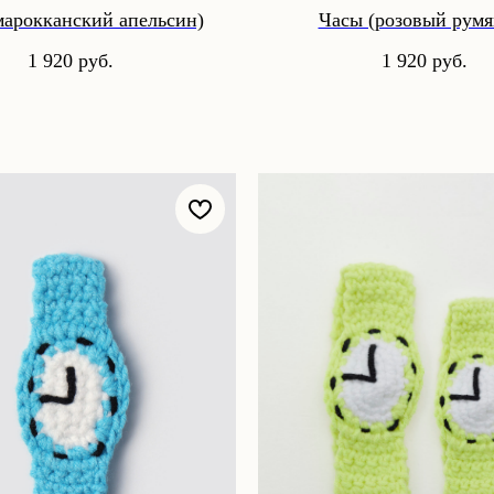
марокканский апельсин)
Часы (розовый румя
1 920
руб.
1 920
руб.