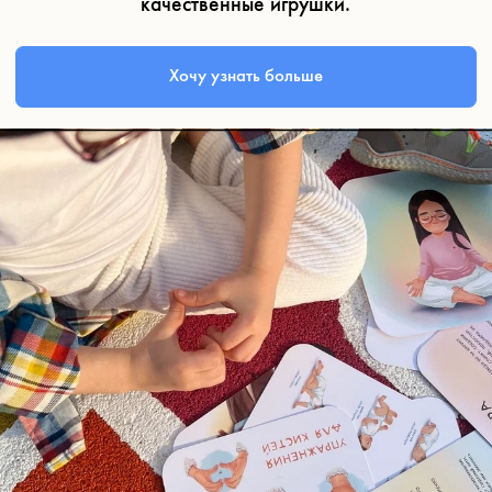
57% сотрудников говорят, что получение подарка
заставляет их чувствовать себя более ценными для
компании — они чувствуют, что о них заботятся,
а это повышает удовлетворённость работой и
снижает текучесть.
ДАРИТЬ НЕНУЖНЫЕ
СУВЕНИРЫ РАДИ ПРИЛИЧИЯ
— ЭТО ПРОШЛОЕ,
НАСТОЯЩЕЕ — ВЫБИРАТЬ
ФУНКЦИОНАЛЬНОСТЬ,
КАЧЕСТВО И ПОЛЬЗУ.
ВЫБИРАТЬ ТО, ЧТО
ИЗМЕНИТ