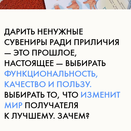
МИР
ПОЛУЧАТЕЛЯ
К ЛУЧШЕМУ. ЗАЧЕМ?
РОСТ
МОТИВАЦИИ
И ЛОЯЛЬНОСТИ
СОТРУДНИКОВ
57% сотрудников говорят, что получение подарка
заставляет их чувствовать себя более ценными для
компании — они чувствуют, что о них заботятся,
а это повышает удовлетворённость работой
и снижает текучесть. А когда думают ещё
и о детях — это забота вдвойне.
УКРЕПЛЕНИЕ
HR-БРЕНДА
И КОРПОРАТИВНОЙ
КУЛЬТУРЫ