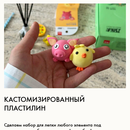
Магазин
Покупателям
Все товары
Корпоративные подарки
Игра «Йогастика»
500 бонусов
Новинки
Возврат
Яндекс. Музыка
Доставка и оплата
Novem FM
Наши соц. сети:
Связаться с нами:
Контакты
Подпишись на нашу рассылку бренда и узнавай
первым о бонусах и акциях в NOVEM
Я ознакомился (-лась) с
Политикой конфиденциальности
и
даю согласие на обработку персональных данных
Отправить