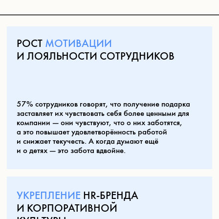
Компания, которая уделяет внимание семьям
сотрудников, воспринимается как социально
ответственная, сильнее привлекает соискателей.
ЗАБОТА О
БУДУЩЕМ
ПОКОЛЕНИИ
Novem — это функциональность, развитие и качество. С
2022 года бренд активно развивается на рынке России и
Если у компании ценности ЗОЖ, экологии,
СНГ, за плечами — участие в международных выставках,
семьи — подарки детям сотрудников являются
награды в категории детских инноваций и десятки
естественным продолжением этих ценностей.
корпоративных заказчиков. Нам доверяют самое ценное, а
мы продолжаем создавать маленькие продукты, влияющие
на большой и удивительный мир детей.
ДОЛГОСРОЧНАЯ
РЕКЛАМА
И БРЕНД-АУЭРНЕС
Качественный брендированный подарок напоминает
о компании — каждый раз, используя предмет,