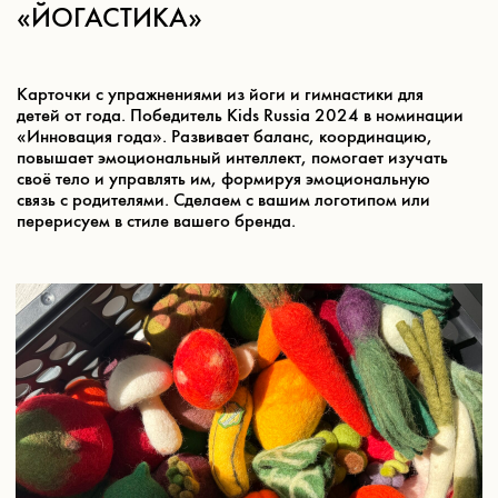
ПЛАСТИЛИН
Сделаем набор для лепки любого элемента под
ваш запрос — с брендированной коробкой,
инструкцией и набором.
ОСТАВЬТЕ СВОЮ ПОЧТУ
И
БЕСПЛАТНО
ПОЛУЧИТЕ
ПРЕЗЕНТАЦИЮ В ФОРМАТЕ
PDF С КАТАЛОГОМ НАШИХ
КОРПОРАТИВНЫХ ПОДАРКОВ
,
ФОТО И ОПИСАНИЯМИ
НАБОРОВ, УСЛОВИЯМИ
СОТРУДНИЧЕСТВА
И ЦЕНАМИ.