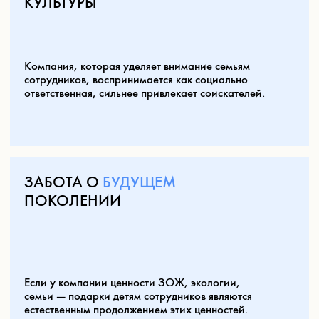
человек с добром думает о компании.
Это делает сотрудников и партнёров носителями
рекламы бренда без дополнительных затрат —
по-настоящему, с душой.
ПОЧЕМУ ВЫБИРАЮТ
NOVEM?
Novem.Kids — это функциональность, развитие
и качество. С 2022 года бренд активно
развивается на рынке России и СНГ, за плечами
— участие в международных выставках, награды
в категории детских инноваций и десятки
корпоративных заказчиков. Нам доверяют самое