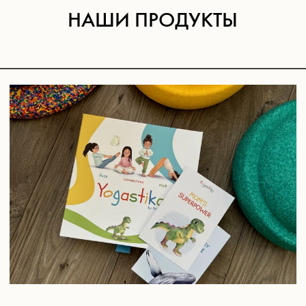
ОСТАВЬТЕ СВОЮ ПОЧТУ И
ПОЛУЧИТЕ ПРЕЗЕНТАЦИЮ
В ФОРМАТЕ PDF С КАТАЛОГОМ
НАШИХ ГОТОВЫХ
ДЕТСКИЕ КНИГИ
КОРПОРАТИВНЫХ ПОДАРКОВ
Отрисуем книгу с сюжетом, который вам нужен
— это может быть сказка к Новому году или
полезная книга с советами ко Дню детей.
КАСТОМИЗИРОВАННЫЙ