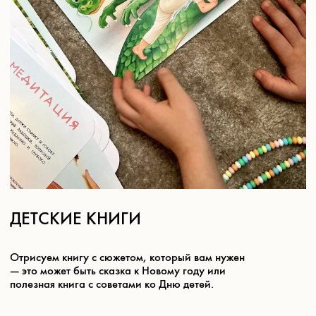
КОНТАКТЫ
ДЛЯ СВЯЗИ
ТЕЛЕФОН:
+79959022197
ПОЧТА:
B2B@NOVEM.RU