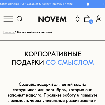
ндекс ПВЗ и СДЭК от 5000 руб. по всей России
Бесплат
0
Главная
/ Корпоративным клиентам
КОРПОРАТИВНЫЕ
ПОДАРКИ
СО СМЫСЛОМ
Создаём подарки для детей ваших
сотрудников или партнёров, которые они
запомнят надолго. Проявите заботу и повысьте
лояльность через уникальные развивающие и
качественные игрушки.
Хочу узнать больше
ественный подарок напоминает
мпании и делает сотрудников
артнёров носителями рекламы бренда без
лнительных затрат — по-настоящему, с душой.