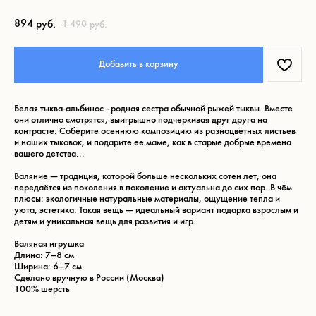
894
руб.
1 490
руб.
Добавить в корзину
Что ещё может вам
понравиться:
Белая тыква-альбинос - родная сестра обычной рыжей тыквы. Вместе
они отлично смотрятся, выигрышно подчеркивая друг друга на
контрасте. Соберите осеннюю композицию из разноцветных листьев
и наших тыковок, и подарите ее маме, как в старые добрые времена
вашего детства...
Валяние — традиция, которой больше нескольких сотен лет, она
передаётся из поколения в поколение и актуальна до сих пор. В чём
плюсы: экологичные натуральные материалы, ощущение тепла и
уюта, эстетика. Такая вещь — идеальный вариант подарка взрослым и
детям и уникальная вещь для развития и игр.
Валяная игрушка
Длина: 7–8 см
Ширина: 6–7 см
Сделано вручную в России (Москва)
100% шерсть