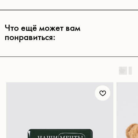
Магазин
Покупателям
Все товары
Корпоративные подарки
Игра «Йогастика»
500 бонусов
Новинки
Возврат
Яндекс. Музыка
Доставка и оплата
Novem FM
Наши соц. сети:
Связаться с нами: