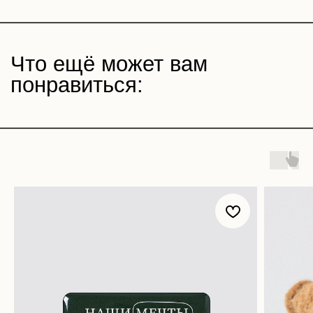
Магазин
Покупателям
Все товары
Корпоративные подарки
Игра «Йогастика»
500 бонусов
Новинки
Возврат
Яндекс. Музыка
Доставка и оплата
Novem FM
Наши соц. сети:
Связаться с нами: