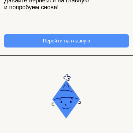
Магазин
Покупателям
Все товары
Корпоративные подарки
Игра «Йогастика»
500 бонусов
Новинки
Возврат
Яндекс. Музыка
Доставка и оплата
Novem FM
Наши соц. сети:
Связаться с нами: