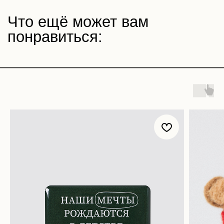
Магазин
Покупателям
Все товары
Корпоративные подарки
Игра «Йогастика»
500 бонусов
Новинки
Возврат
Яндекс. Музыка
Доставка и оплата
Novem FM
Наши соц. сети:
Связаться с нами:
Контакты