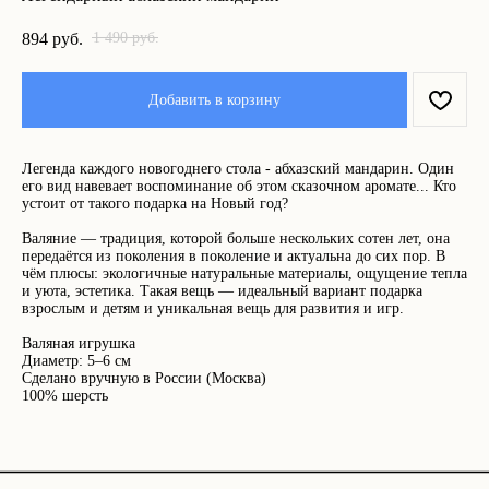
1 490
894
руб.
руб.
Что ещё может вам
Добавить в корзину
понравиться:
Легенда каждого новогоднего стола - абхазский мандарин. Один
его вид навевает воспоминание об этом сказочном аромате... Кто
устоит от такого подарка на Новый год?
Валяние — традиция, которой больше нескольких сотен лет, она
передаётся из поколения в поколение и актуальна до сих пор. В
чём плюсы: экологичные натуральные материалы, ощущение тепла
и уюта, эстетика. Такая вещь — идеальный вариант подарка
взрослым и детям и уникальная вещь для развития и игр.
Валяная игрушка
Диаметр: 5–6 см
Сделано вручную в России (Москва)
100% шерсть