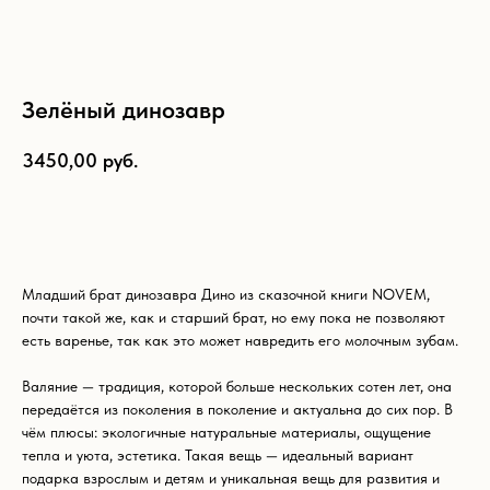
Зелёный динозавр
3450,00
руб.
Добавить в корзину
Младший брат динозавра Дино из сказочной книги NOVEM,
почти такой же, как и старший брат, но ему пока не позволяют
есть варенье, так как это может навредить его молочным зубам.
Валяние — традиция, которой больше нескольких сотен лет, она
передаётся из поколения в поколение и актуальна до сих пор. В
Что ещё может вам
чём плюсы: экологичные натуральные материалы, ощущение
понравиться:
тепла и уюта, эстетика. Такая вещь — идеальный вариант
подарка взрослым и детям и уникальная вещь для развития и