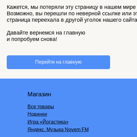
страница переехала в другой уголок нашего сайта.
Давайте вернемся на главную
и попробуем снова!
Перейти на главную
Пок
Магазин
Корп
Все товары
500 
Новинки
Возв
Игра «Йогастика»
Яндекс. Музыка Novem FM
Дост
Подпишись на нашу рассылку бренда и узнавай