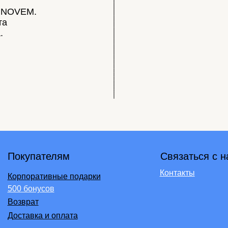
упателям
Связаться с нами:
Контакты
оративные подарки
бонусов
рат
авка и оплата