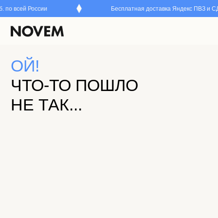
 по всей России
Бесплатная доставка Яндекс ПВЗ и СДЭК
Каталог
ОЙ!
ЧТО-ТО ПОШЛО
НЕ ТАК...
Кажется, мы потеряли эту страницу в нашем мире NOVE
Возможно, вы перешли по неверной ссылке или эта