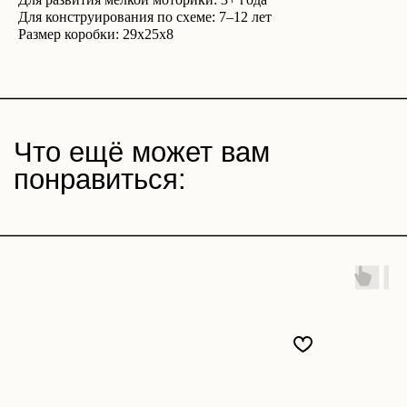
Для конструирования по схеме: 7–12 лет
Размер коробки: 29x25x8
Магазин
Покупателям
Все товары
Корпоративные подарки
Игра «Йогастика»
500 бонусов
Новинки
Возврат
Яндекс. Музыка
Доставка и оплата
Novem FM