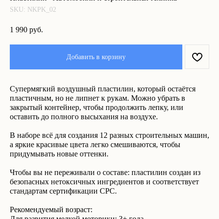
SKU:
NKPK_02
1 990
руб.
Добавить в корзину
Что ещё может вам
Супермягкий воздушный пластилин, который остаётся
пластичным, но не липнет к рукам. Можно убрать в
понравиться:
закрытый контейнер, чтобы продолжить лепку, или
оставить до полного высыхания на воздухе.
В наборе всё для создания 12 разных строительных машин,
а яркие красивые цвета легко смешиваются, чтобы
придумывать новые оттенки.
Чтобы вы не переживали о составе: пластилин создан из
безопасных нетоксичных ингредиентов и соответствует
стандартам сертификации CPC.
Рекомендуемый возраст:
Для развития мелкой моторики: 3+ года