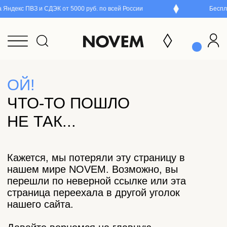
Яндекс ПВЗ и СДЭК от 5000 руб. по всей России
Беспла
ОЙ!
ЧТО-ТО ПОШЛО
НЕ ТАК...
Кажется, мы потеряли эту страницу в
нашем мире NOVEM. Возможно, вы
перешли по неверной ссылке или эта
страница переехала в другой уголок
нашего сайта.
Давайте вернемся на главную
и попробуем снова!
Перейти на главную