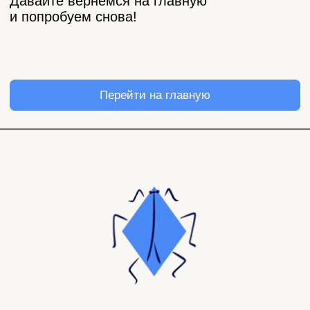
Магазин
Покупателям
Все товары
Корпоративные подарки
Игра «Йогастика»
500 бонусов
Новинки
Возврат
Яндекс. Музыка
Доставка и оплата
Novem FM
Наши соц. сети:
Связаться с нами: