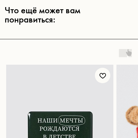
Магазин
Покупателям
Все товары
Корпоративные подарки
Игра «Йогастика»
500 бонусов
Новинки
Возврат
Яндекс. Музыка
Доставка и оплата
Novem FM
Наши соц. сети:
Связаться с нами:
Контакты