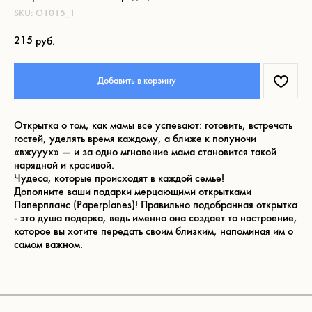
SKU:
O1015_1
215
руб.
Что ещё может вам
понравиться:
Добавить в корзину
Открытка о том, как мамы все успевают: готовить, встречать
гостей, уделять время каждому, а ближе к полуночи
«вжууух» — и за одно мгновение мама становится такой
нарядной и красивой.
Чудеса, которые происходят в каждой семье!
Дополните ваши подарки мерцающими открытками
Паперпланс (Paperplanes)! Правильно подобранная открытка
- это душа подарка, ведь именно она создает то настроение,
которое вы хотите передать своим близким, напоминая им о
самом важном.