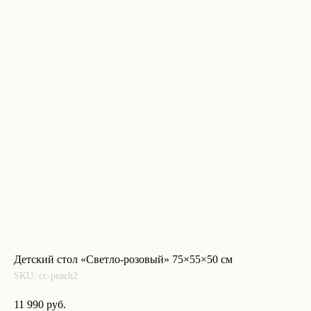
Детский стол «Светло-розовый» 75×55×50 см
SKU:
cc-peach2
11 990
руб.