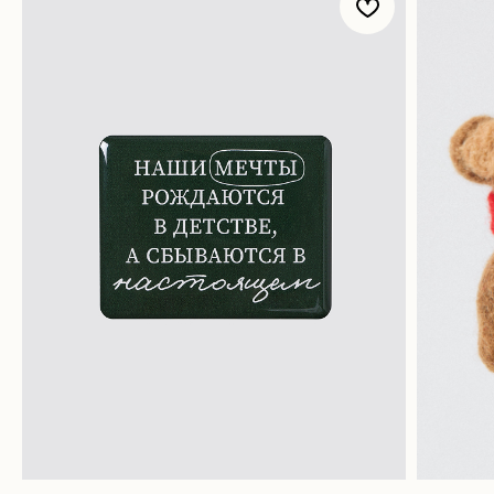
Яндекс. Музыка
Доставка и оплата
Novem FM
Наши соц. сети:
Связаться с нами:
Контакты
Подпишись на нашу рассылку бренда и узнавай
первым о бонусах и акциях в NOVEM
Я ознакомился (-лась) с
Политикой конфиденциальности
и
даю согласие на обработку персональных данных
Отправить