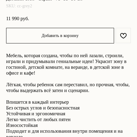
SKU:
cc-grey2
11 990
руб.
Добавить в корзину
Мебель, которая создана, чтобы по ней лазали, строили,
играли и придумывали гениальные идеи! Украсит зону в
гостиной, детской комнате, на веранде, в детской зоне в
Что ещё может вам
офисе и кафе!
понравиться:
Лёгкая, чтобы ребенок сам переставил, но прочная, чтобы,
чтобы выдержать всё затеи и сценарии.
Впишется в каждый интерьер
Без острых углов и безопасностная
Устойчивая и эргономичная
Легко чистить от любых пятен
Износостойкая
Подходит и для использования внутри помещения и на
веранде