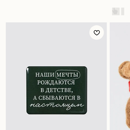
Магазин
Покупателям
Все товары
Корпоративные подарки
Игра «Йогастика»
500 бонусов
Новинки
Возврат
Яндекс. Музыка
Доставка и оплата
Novem FM
Наши соц. сети:
Связаться с нами:
Контакты
Подпишись на нашу рассылку бренда и узнавай
первым о бонусах и акциях в NOVEM