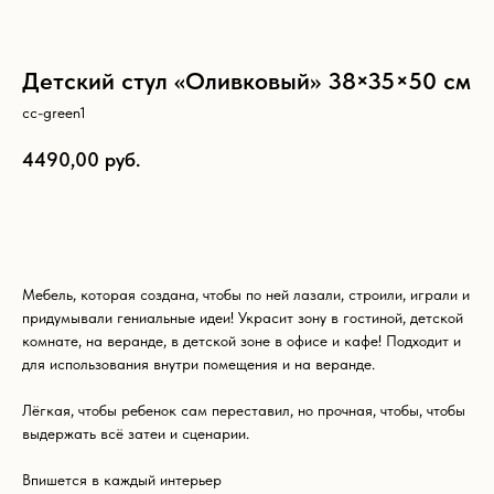
Детский стул «Оливковый» 38×35×50 см
cc-green1
4490,00
руб.
Добавить в корзину
Мебель, которая создана, чтобы по ней лазали, строили, играли и
придумывали гениальные идеи! Украсит зону в гостиной, детской
комнате, на веранде, в детской зоне в офисе и кафе! Подходит и
для использования внутри помещения и на веранде.
Лёгкая, чтобы ребенок сам переставил, но прочная, чтобы, чтобы
выдержать всё затеи и сценарии.
Впишется в каждый интерьер
Что ещё может вам