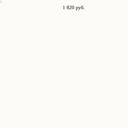
б.
1 820
руб.
Наши соц. сети: