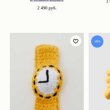
1
2 490
руб.
-40%
Пок
Магазин
Корп
Все товары
500 
Новинки
Возв
Игра «Йогастика»
Яндекс. Музыка Novem FM
Дост