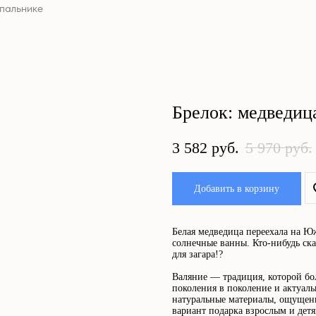
упальнике
Брелок: медведиц
3 582
руб.
5 970
руб.
Добавить в корзину
Белая медведица переехала на 
солнечные ванны. Кто-нибудь ск
для загара!?
Валяние — традиция, которой бол
поколения в поколение и актуаль
натуральные материалы, ощущени
вариант подарка взрослым и детя