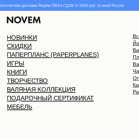
тная доставка Яндекс ПВЗ и СДЭК от 5000 руб. по всей России
Ката
Все това
НОВИНКИ
Йогастик
СКИДКИ
Виммельб
ПАПЕРПЛАНС (PAPERPLANES)
Пластили
ИГРЫ
Валяная 
КНИГИ
Часы
Открытки
ТВОРЧЕСТВО
Каранда
ВАЛЯНАЯ КОЛЛЕКЦИЯ
Раскраск
ПОДАРОЧНЫЙ СЕРТИФИКАТ
МЕБЕЛЬ