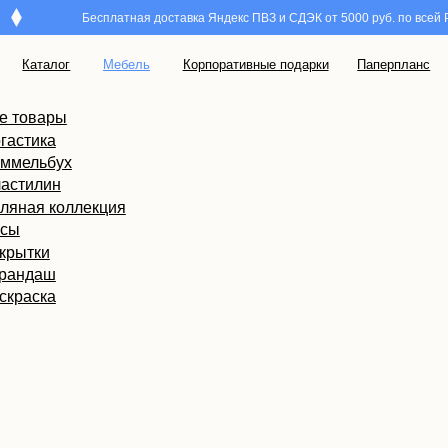
Бесплатная доставка Яндекс ПВЗ и СДЭК от 5000 руб. по всей России
лог
Мебель
Корпоративные подарки
Паперпланс
ры
а
ух
н
коллекция
ш
а