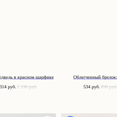
едведь в красном шарфике
Облегченный брелок:
 314
руб.
2 190
руб.
534
руб.
890
руб