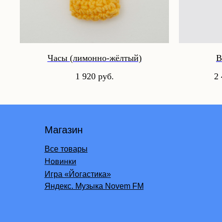
Подпишись на нашу рассылку бренда и узнавай
Часы (лимонно-жёлтый)
В
первым о бонусах и акциях в NOVEM
1 920
руб.
2
Я ознакомился (-лась) с
Политикой конфиденциальности
и даю
согласие на обработку персональных данных
Отправить