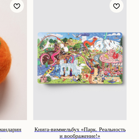
мандарин
Книга-виммельбух «Парк. Реальность
и воображение!»