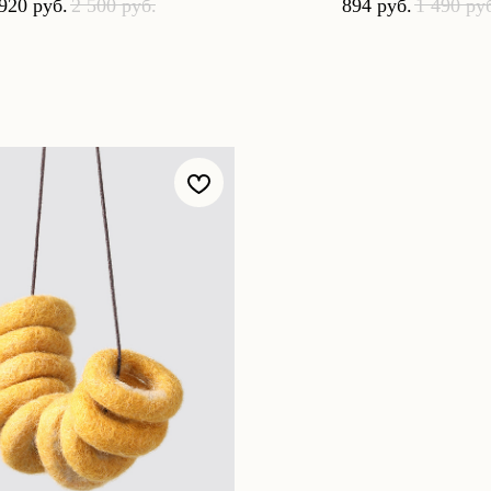
 920
руб.
2 500
руб.
894
руб.
1 490
ру
упателям
Связаться с нами:
Контакты
оративные подарки
бонусов
рат
авка и оплата