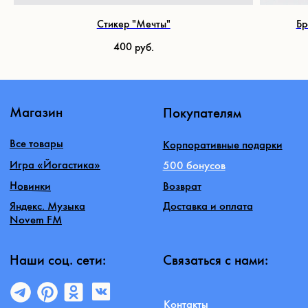
даю согласие на обработку персональных данных
Стикер "Мечты"
Бр
Отправить
400
руб.
©2026 NOVEM
Политика конфиденциальности
Публичная оферта