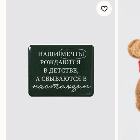
Магазин
Покупателям
Все товары
Корпоративные подарки
Игра «Йогастика»
500 бонусов
Новинки
Возврат
Яндекс. Музыка
Доставка и оплата
Novem FM
Наши соц. сети:
Связаться с нами:
Контакты
Подпишись на нашу рассылку бренда и узнавай
первым о бонусах и акциях в NOVEM
Я ознакомился (-лась) с
Политикой конфиденциальности
и